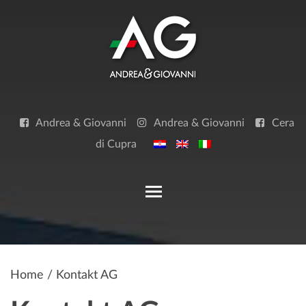
Skip
to
content
Andrea & Giovanni
Andrea & Giovanni
Cera
di Cupra
Toggle main menu visibilit
Home
/ Kontakt AG