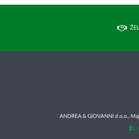
ŽEL
ANDREA & GIOVANNI d.o.o., Majke 