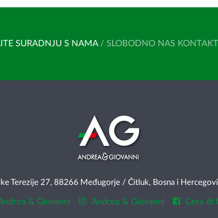
ITE SURADNJU S NAMA
/ SLOBODNO NAS KONTAKTIR
Terezije 27, 88266 Međugorje / Čitluk, Bosna i Hercegov
Andrea & Giovanni
Andrea & Giovanni
Cera di