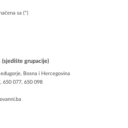
načena sa (*)
(sjedište grupacije)
Međugorje, Bosna i Hercegovina
, 650 077, 650 098
ovanni.ba