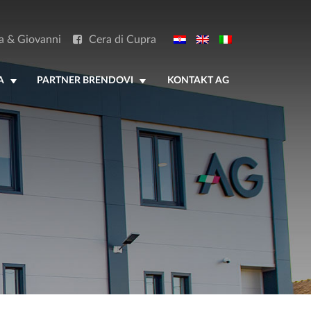
a & Giovanni
Cera di Cupra
A
PARTNER BRENDOVI
KONTAKT AG
+
+