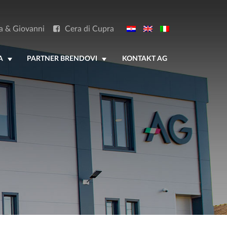
a & Giovanni
Cera di Cupra
A
PARTNER BRENDOVI
KONTAKT AG
+
+