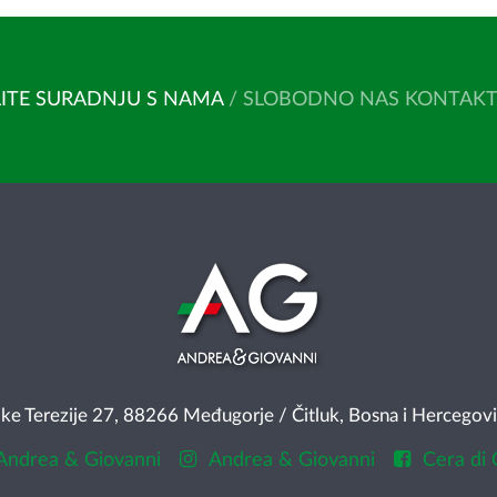
ITE SURADNJU S NAMA
/ SLOBODNO NAS KONTAKTIR
Terezije 27, 88266 Međugorje / Čitluk, Bosna i Hercegov
Andrea & Giovanni
Andrea & Giovanni
Cera di