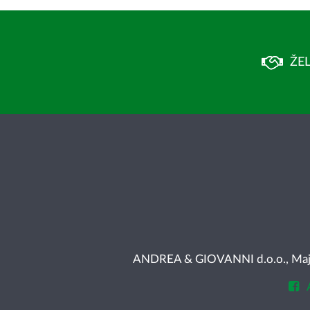
ŽEL
ANDREA & GIOVANNI d.o.o., Majke 