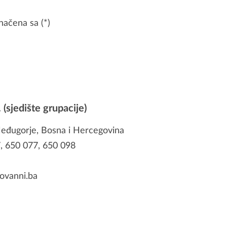
načena sa (*)
(sjedište grupacije)
Međugorje, Bosna i Hercegovina
, 650 077, 650 098
ovanni.ba