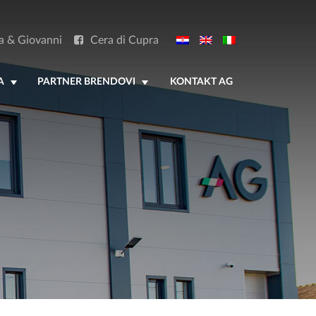
a & Giovanni
Cera di Cupra
A
PARTNER BRENDOVI
KONTAKT AG
+
+