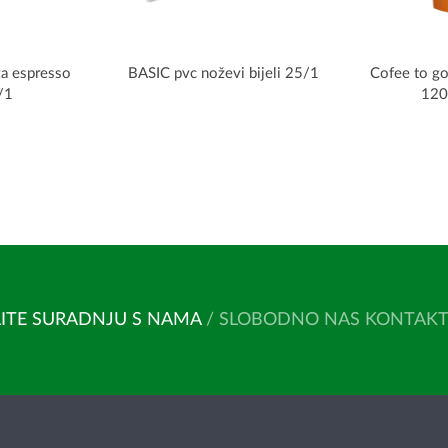
za espresso
BASIC pvc noževi bijeli 25/1
Cofee to go
/1
120
ITE SURADNJU S NAMA
/ SLOBODNO NAS KONTAKTIR