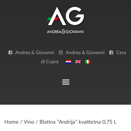
Skip
to
content
Andrea & Giovanni
Andrea & Giovanni
Cera
di Cupra
Toggle main menu visibilit
Home
/
Vino
/ Blatina ”Andrija” kvalitetna 0,75 L