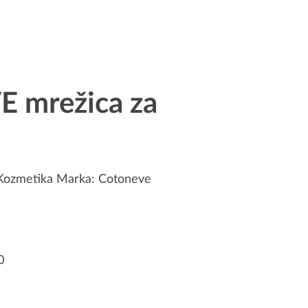
 mrežica za
Kozmetika
Marka:
Cotoneve
0