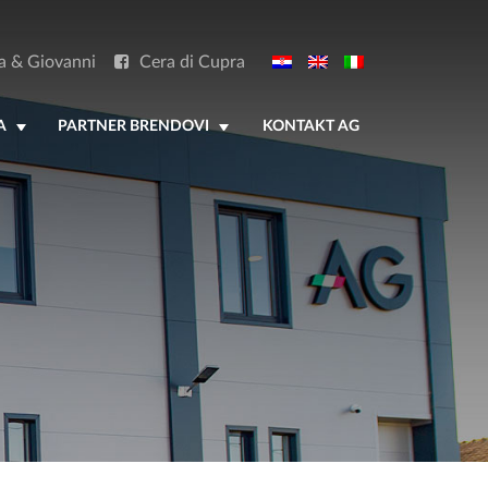
a & Giovanni
Cera di Cupra
A
PARTNER BRENDOVI
KONTAKT AG
+
+