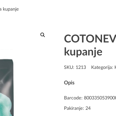
 kupanje
COTONEVE
kupanje
SKU:
1213
Kategorija:
Opis
Barcode: 800335053900
Pakiranje: 24