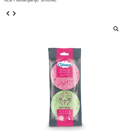
lica i uklanjanje šminke