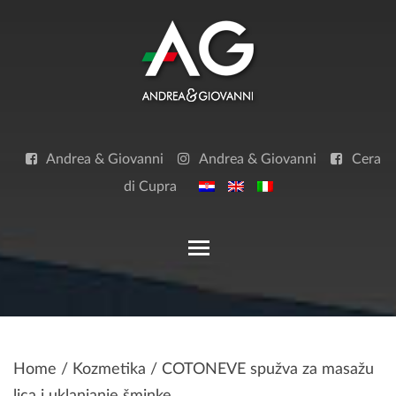
Skip
to
content
Andrea & Giovanni
Andrea & Giovanni
Cera
di Cupra
Toggle main menu visibilit
Home
/
Kozmetika
/ COTONEVE spužva za masažu