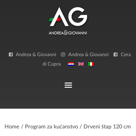
Skip
to
content
Andrea & Giovanni
Andrea & Giovanni
Cera
di Cupra
Toggle main menu visibilit
Home
/
Program za kućanstvo
/ Drveni štap 120 cm