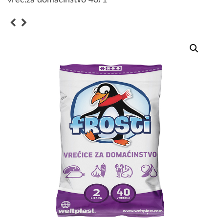
vreć.za domaćinstvo 40/1