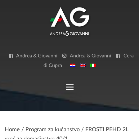
Skip
to
content
Andrea & Giovanni
Andrea & Giovanni
Cera
di Cupra
Toggle main menu visibilit
Home
/
Program za kućanstvo
/ FROSTI PEHD 2L