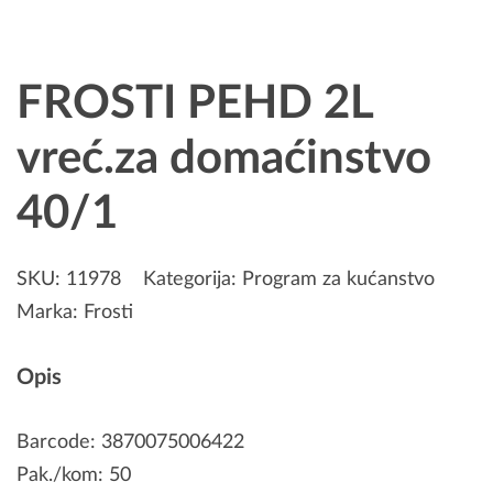
FROSTI PEHD 2L
vreć.za domaćinstvo
40/1
SKU:
11978
Kategorija:
Program za kućanstvo
Marka:
Frosti
Opis
Barcode: 3870075006422
Pak./kom: 50