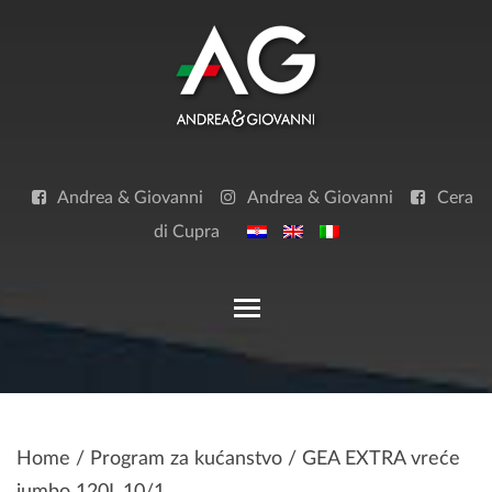
Skip
to
content
Andrea & Giovanni
Andrea & Giovanni
Cera
di Cupra
Toggle main menu visibilit
Home
/
Program za kućanstvo
/ GEA EXTRA vreće