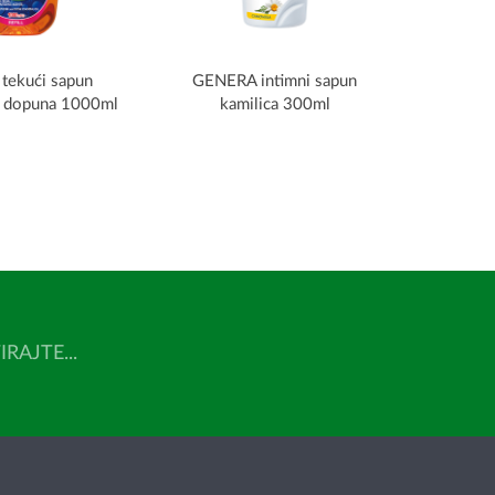
tekući sapun
GENERA intimni sapun
co dopuna 1000ml
kamilica 300ml
AJTE...