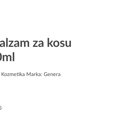
lzam za kosu
0ml
:
Kozmetika
Marka:
Genera
5