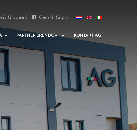
a & Giovanni
Cera di Cupra
A
PARTNER BRENDOVI
KONTAKT AG
+
+