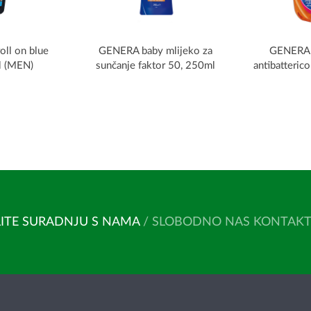
ll on blue
GENERA baby mlijeko za
GENERA 
l (MEN)
sunčanje faktor 50, 250ml
antibatteri
ITE SURADNJU S NAMA
/ SLOBODNO NAS KONTAKTIR