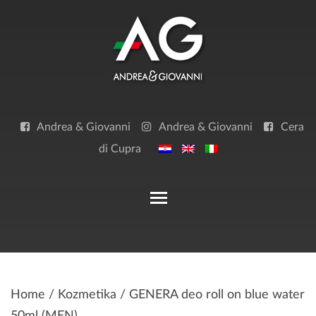
Skip
to
content
Andrea & Giovanni
Andrea & Giovanni
Cera
di Cupra
Toggle main menu visibilit
Home
/
Kozmetika
/ GENERA deo roll on blue water