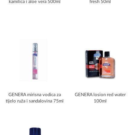
kamilica i aloe vera 500ml
fresh 50ml
GENERA mirisna vodica za
GENERA losion red water
tijelo ruža i sandalovina 75ml
100ml