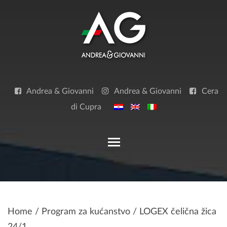
Skip
to
content
Andrea & Giovanni
Andrea & Giovanni
Cera
di Cupra
Toggle main menu visibilit
Home
/
Program za kućanstvo
/ LOGEX čelična žica