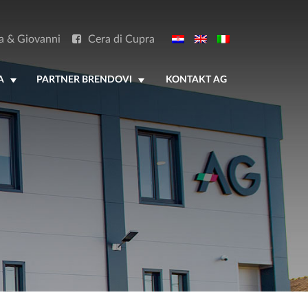
a & Giovanni
Cera di Cupra
A
PARTNER BRENDOVI
KONTAKT AG
+
+