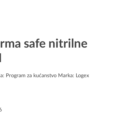
a safe nitrilne
M
ja:
Program za kućanstvo
Marka:
Logex
6