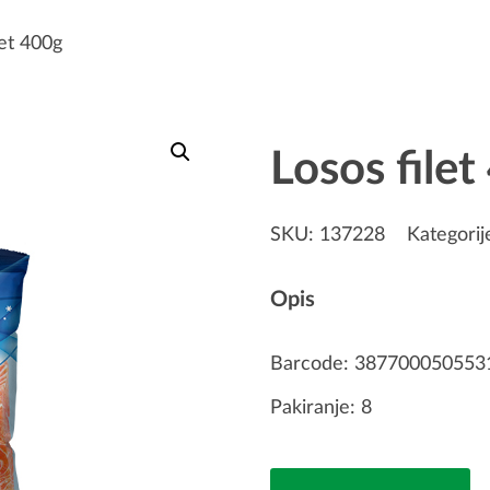
let 400g
Losos filet
SKU:
137228
Kategorij
Opis
Barcode: 387700050553
Pakiranje: 8