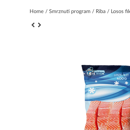
Home
/
Smrznuti program
/
Riba
/ Losos fi