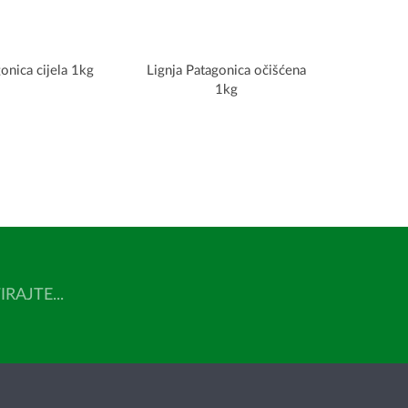
onica cijela 1kg
Lignja Patagonica očišćena
1kg
AJTE...