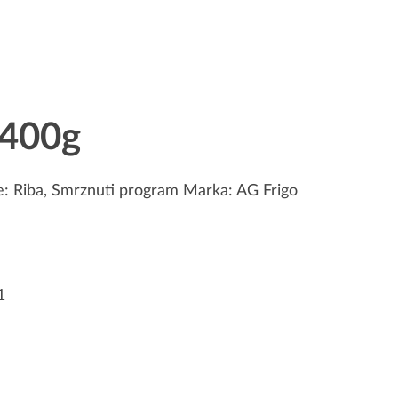
 400g
e:
Riba
,
Smrznuti program
Marka:
AG Frigo
1