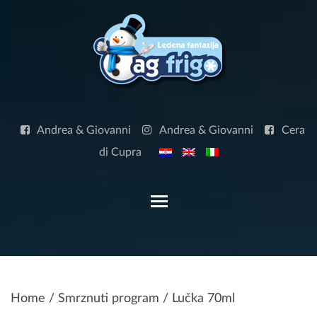
Skip
to
content
Andrea & Giovanni
Andrea & Giovanni
Cera
di Cupra
Toggle main menu visibilit
Home
/
Smrznuti program
/ Lučka 70ml