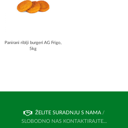
Panirani riblji burgeri AG Frigo,
5kg
ŽELITE SURADNJU S NAMA
/
SLOBODNO NAS KONTAKTIRAJTE...