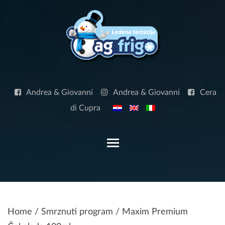
Skip
to
content
Andrea & Giovanni
Andrea & Giovanni
Cera
di Cupra
Toggle main menu visibilit
Home
/
Smrznuti program
/ Maxim Premium