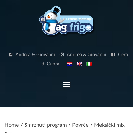
Skip
to
content
Andrea & Giovanni
Andrea & Giovanni
Cera
di Cupra
Toggle main menu visibilit
Home
/
Smrznuti program
/
Povrće
/ Meksički mix