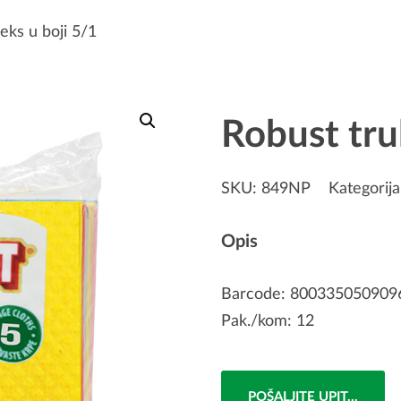
eks u boji 5/1
Robust tru
SKU:
849NP
Kategorij
Opis
Barcode: 800335050909
Pak./kom: 12
POŠALJITE UPIT...