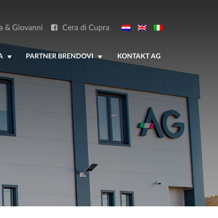
a & Giovanni
Cera di Cupra
A
PARTNER BRENDOVI
KONTAKT AG
+
+