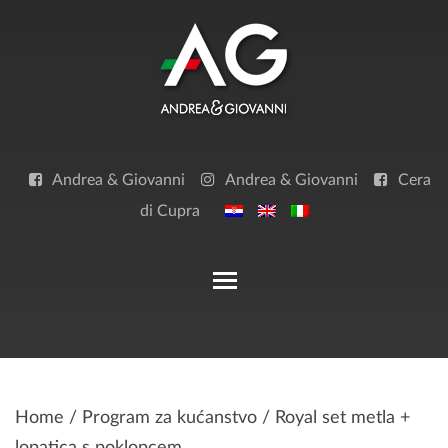
Skip
to
content
Andrea & Giovanni
Andrea & Giovanni
Cera
di Cupra
Toggle main menu visibilit
Home
/
Program za kućanstvo
/ Royal set metla +