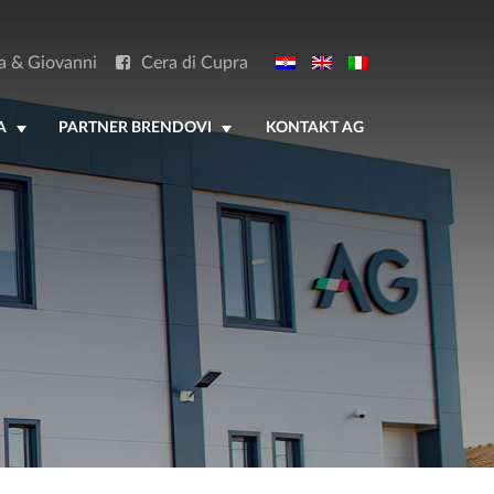
a & Giovanni
Cera di Cupra
A
PARTNER BRENDOVI
KONTAKT AG
+
+