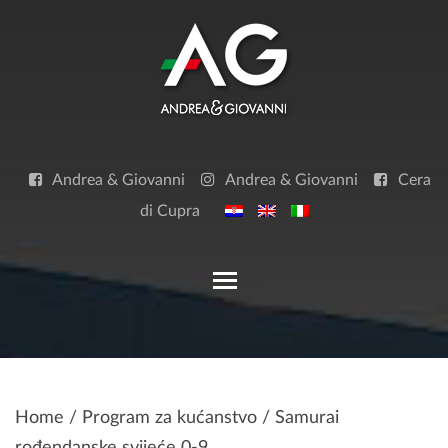
Skip
to
content
Andrea & Giovanni
Andrea & Giovanni
Cera
di Cupra
Toggle main menu visibilit
Home
/
Program za kućanstvo
/ Samurai