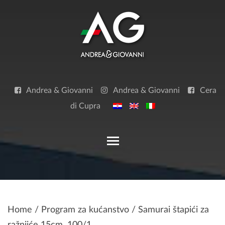
Skip
to
content
Andrea & Giovanni
Andrea & Giovanni
Cera
di Cupra
Toggle main menu visibilit
Home
/
Program za kućanstvo
/ Samurai štapići za