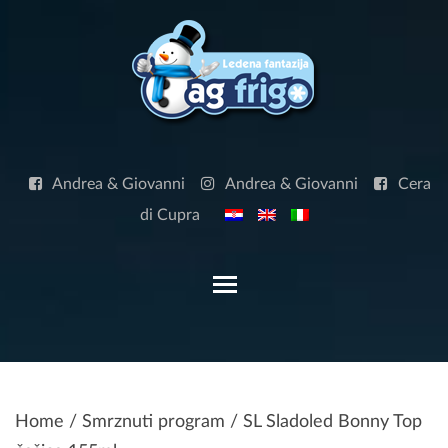
Skip
to
content
Andrea & Giovanni
Andrea & Giovanni
Cera
di Cupra
Toggle main menu visibilit
Home
/
Smrznuti program
/ SL Sladoled Bonny Top