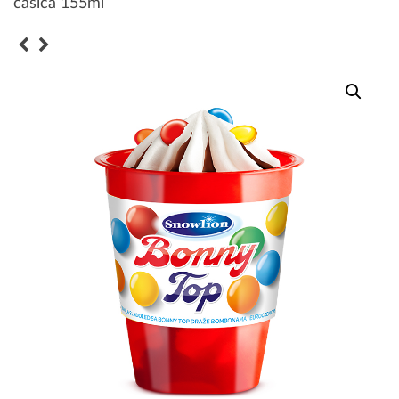
čašica 155ml