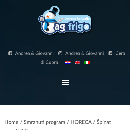
Skip
to
content
Andrea & Giovanni
Andrea & Giovanni
Cera
di Cupra
Toggle main menu visibilit
Home
/
Smrznuti program
/
HORECA
/ Špinat