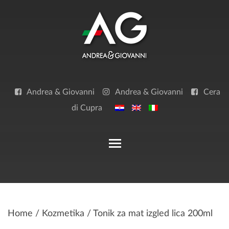
Skip
to
content
Andrea & Giovanni
Andrea & Giovanni
Cera
di Cupra
Toggle main menu visibilit
Home
/
Kozmetika
/ Tonik za mat izgled lica 200ml