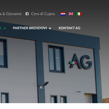
a & Giovanni
Cera di Cupra
A
PARTNER BRENDOVI
KONTAKT AG
+
+