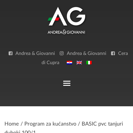
Skip
to
content
Andrea & Giovanni
Andrea & Giovanni
Cera
di Cupra
Toggle main menu visibilit
Home
/
Program za kućanstvo
/ BASIC pvc tanjuri