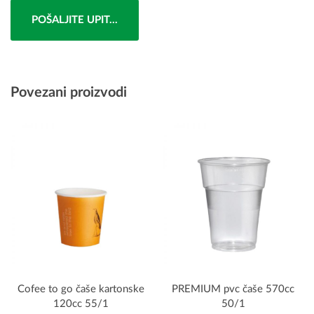
POŠALJITE UPIT...
Povezani proizvodi
Cofee to go čaše kartonske
PREMIUM pvc čaše 570cc
120cc 55/1
50/1