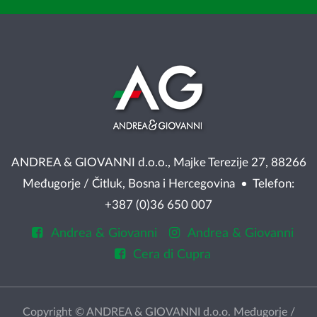
ANDREA & GIOVANNI d.o.o., Majke Terezije 27, 88266
Međugorje / Čitluk, Bosna i Hercegovina • Telefon:
+387 (0)36 650 007
Andrea & Giovanni
Andrea & Giovanni
Cera di Cupra
Copyright © ANDREA & GIOVANNI d.o.o. Međugorje /