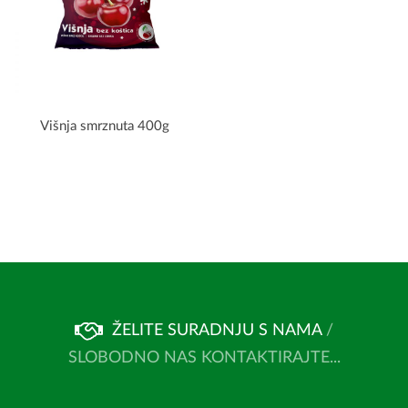
Višnja smrznuta 400g
ŽELITE SURADNJU S NAMA
/
SLOBODNO NAS KONTAKTIRAJTE...