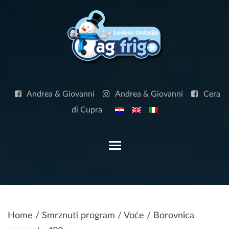
Skip
to
content
Andrea & Giovanni
Andrea & Giovanni
Cera
di Cupra
Toggle main menu visibilit
Home
/
Smrznuti program
/
Voće
/ Borovnica