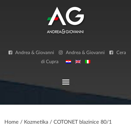
Skip
to
content
Andrea & Giovanni
Andrea & Giovanni
Cera
di Cupra
Toggle main menu visibilit
Home
/
Kozmetika
/ COTONET blazinice 80/1