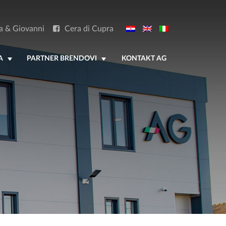
a & Giovanni
Cera di Cupra
A
PARTNER BRENDOVI
KONTAKT AG
+
+