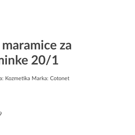
maramice za
minke 20/1
ja:
Kozmetika
Marka:
Cotonet
9