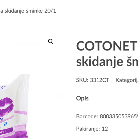
 skidanje šminke 20/1
COTONET 
skidanje š
SKU:
3312CT
Kategori
Opis
Barcode: 800335053965
Pakiranje: 12