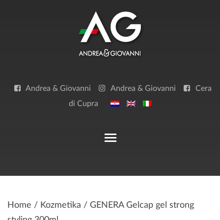
Skip
to
content
Andrea & Giovanni
Andrea & Giovanni
Cera
di Cupra
Toggle main menu visibilit
Home
/
Kozmetika
/ GENERA Gelcap gel strong