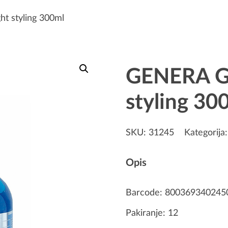
ht styling 300ml
GENERA Gel
styling 30
SKU:
31245
Kategorija
Opis
Barcode: 800369340245
Pakiranje: 12