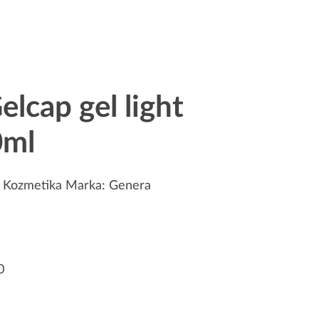
cap gel light
0ml
:
Kozmetika
Marka:
Genera
0