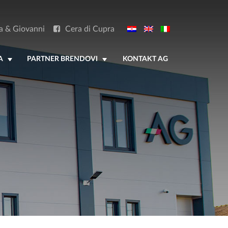
a & Giovanni
Cera di Cupra
A
PARTNER BRENDOVI
KONTAKT AG
+
+