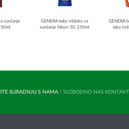
a sunčanje
GENERA baby mlijeko za
GENERA b
 150ml
sunčanje faktor 30, 250ml
lako češ
ITE SURADNJU S NAMA
/ SLOBODNO NAS KONTAKTIR