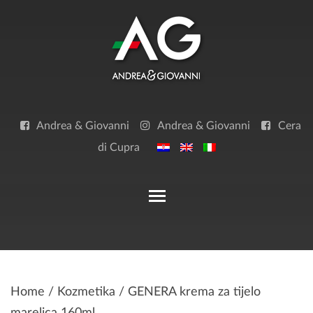
Skip
to
content
Andrea & Giovanni
Andrea & Giovanni
Cera
di Cupra
Toggle main menu visibilit
Home
/
Kozmetika
/ GENERA krema za tijelo