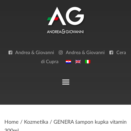
Skip
to
content
Andrea & Giovanni
Andrea & Giovanni
Cera
di Cupra
Toggle main menu visibilit
Home
/
Kozmetika
/ GENERA šampon kupka vitamin