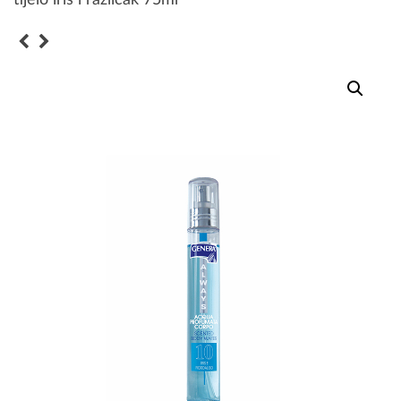
tijelo iris i različak 75ml