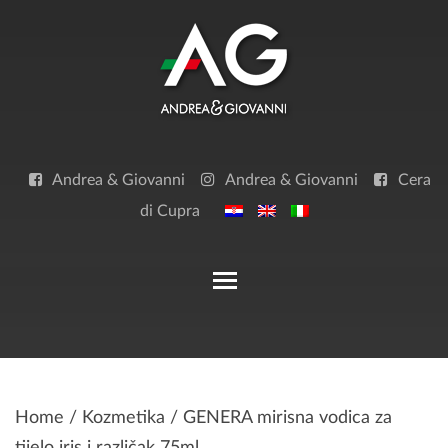
Skip
to
content
Andrea & Giovanni
Andrea & Giovanni
Cera
di Cupra
Toggle main menu visibilit
Home
/
Kozmetika
/ GENERA mirisna vodica za