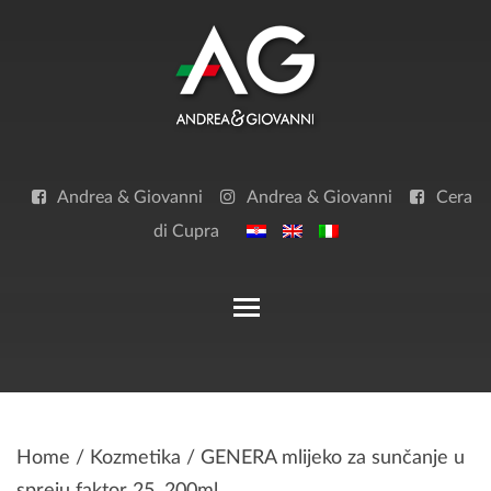
Skip
to
content
Andrea & Giovanni
Andrea & Giovanni
Cera
di Cupra
Toggle main menu visibilit
Home
/
Kozmetika
/ GENERA mlijeko za sunčanje u