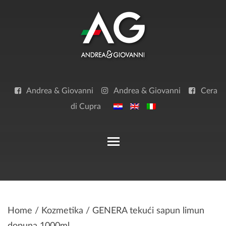
Skip
to
content
Andrea & Giovanni
Andrea & Giovanni
Cera
di Cupra
Toggle main menu visibilit
Home
/
Kozmetika
/ GENERA tekući sapun limun