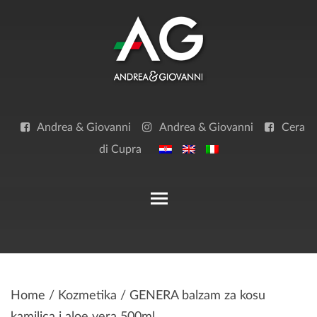
Skip
to
content
Andrea & Giovanni
Andrea & Giovanni
Cera
di Cupra
Toggle main menu visibilit
Home
/
Kozmetika
/ GENERA balzam za kosu