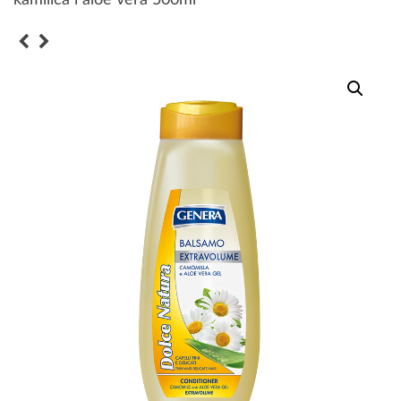
kamilica i aloe vera 500ml