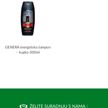
GENERA energetska šampon
– kupka 300ml
ŽELITE SURADNJU S NAMA
/