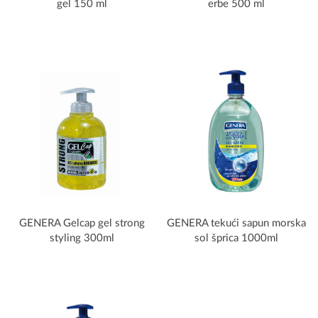
gel 150 ml
erbe 500 ml
GENERA Gelcap gel strong
GENERA tekući sapun morska
styling 300ml
sol šprica 1000ml