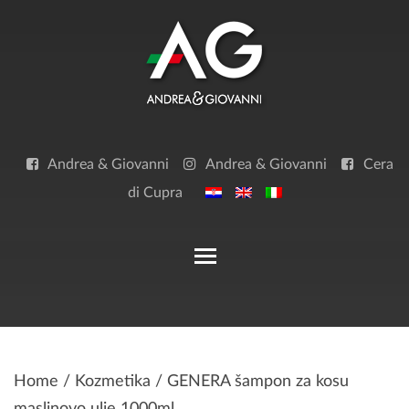
Skip
to
content
Andrea & Giovanni
Andrea & Giovanni
Cera
di Cupra
Toggle main menu visibilit
Home
/
Kozmetika
/ GENERA šampon za kosu