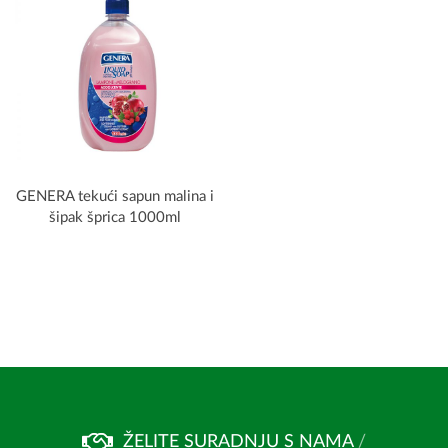
GENERA tekući sapun malina i
šipak šprica 1000ml
ŽELITE SURADNJU S NAMA
/