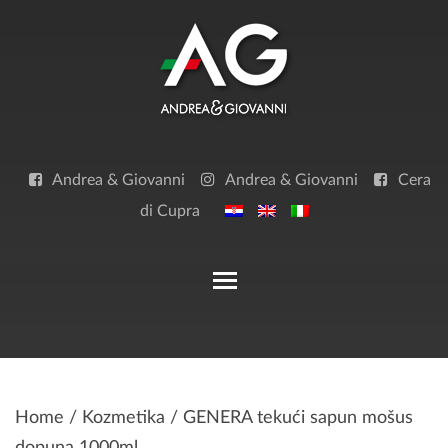
Skip
to
content
Andrea & Giovanni
Andrea & Giovanni
Cera
di Cupra
Toggle main menu visibilit
Home
/
Kozmetika
/ GENERA tekući sapun mošus