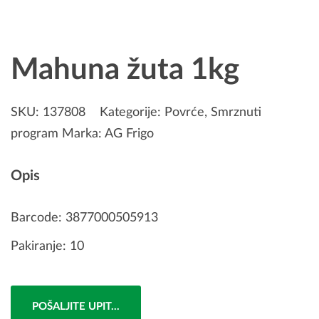
Mahuna žuta 1kg
SKU:
137808
Kategorije:
Povrće
,
Smrznuti
program
Marka:
AG Frigo
Opis
Barcode: 3877000505913
Pakiranje: 10
POŠALJITE UPIT...