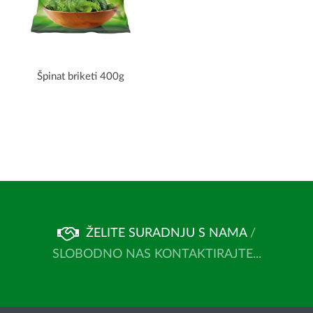
Špinat briketi 400g
ŽELITE SURADNJU S NAMA
/
SLOBODNO NAS KONTAKTIRAJTE...