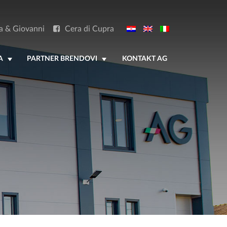
a & Giovanni
Cera di Cupra
A
PARTNER BRENDOVI
KONTAKT AG
+
+