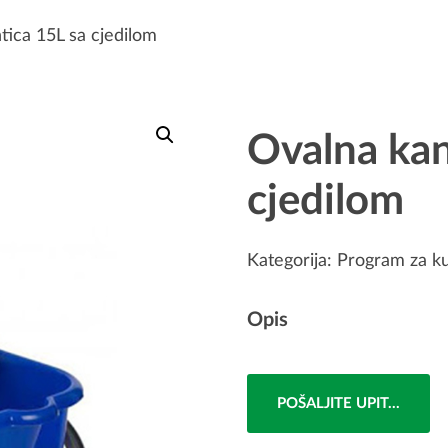
tica 15L sa cjedilom
Ovalna kan
cjedilom
Kategorija:
Program za k
Opis
POŠALJITE UPIT...