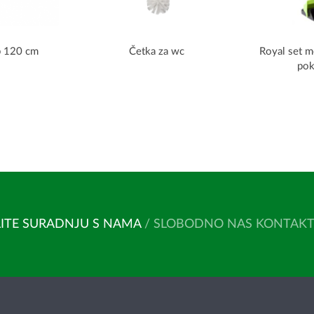
p 120 cm
Četka za wc
Royal set me
po
ITE SURADNJU S NAMA
/ SLOBODNO NAS KONTAKTIR