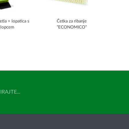
tla + lopatica s
Četka za ribanje
klopcem
”ECONOMICO”
AJTE...