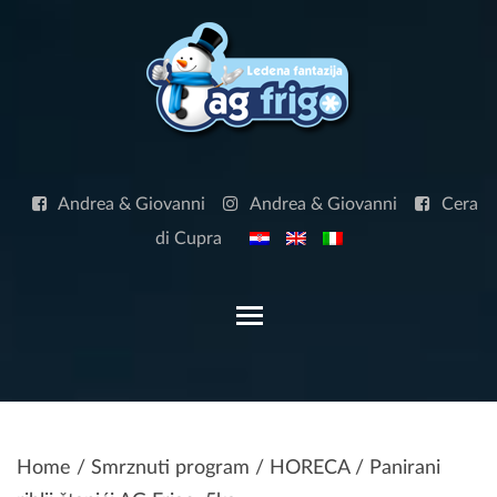
Skip
to
content
Andrea & Giovanni
Andrea & Giovanni
Cera
di Cupra
Toggle main menu visibilit
Home
/
Smrznuti program
/
HORECA
/ Panirani