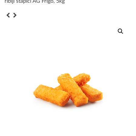
riblji štapići AG Frigo, 5kg