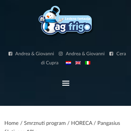
Skip
to
content
Andrea & Giovanni
Andrea & Giovanni
Cera
di Cupra
Toggle main menu visibilit
Home
/
Smrznuti program
/
HORECA
/ Pangasius