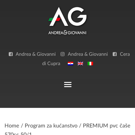
Skip
to
content
Andrea & Giovanni
Andrea & Giovanni
Cera
di Cupra
Toggle main menu visibilit
Home
/
Program za kućanstvo
/ PREMIUM pvc čaše