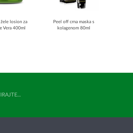
ele losion za
Peel off crna maska s
oe Vera 400ml
kolagenom 80ml
AJTE...