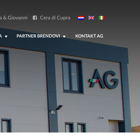
a & Giovanni
Cera di Cupra
A
PARTNER BRENDOVI
KONTAKT AG
+
+