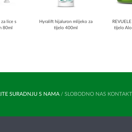
za lice s
Hyralift hijaluron mlijeko za
REVUELE ž
m 80ml
tijelo 400ml
tijelo Al
ITE SURADNJU S NAMA
/ SLOBODNO NAS KONTAKTIR