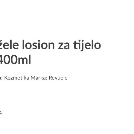
le losion za tijelo
 400ml
a:
Kozmetika
Marka:
Revuele
4