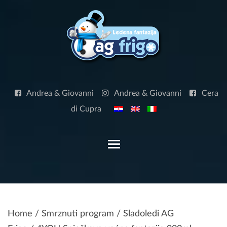
Skip
to
content
Andrea & Giovanni
Andrea & Giovanni
Cera
di Cupra
Toggle main menu visibilit
Home
/
Smrznuti program
/
Sladoledi AG