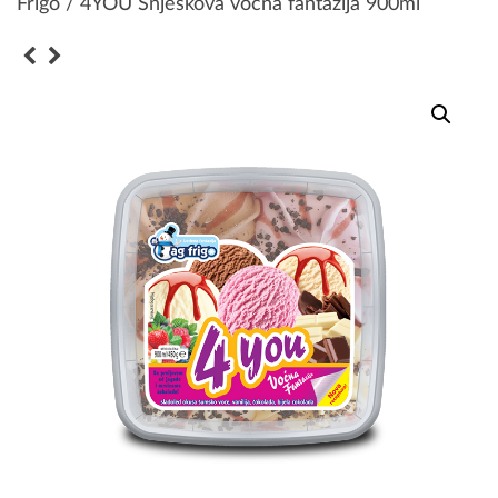
Frigo
/ 4YOU Snješkova voćna fantazija 900ml