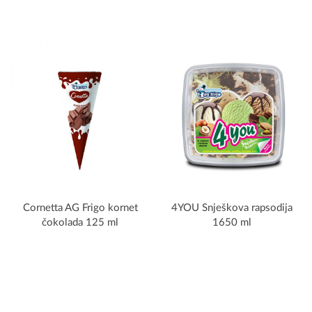
Cornetta AG Frigo kornet
4YOU Snješkova rapsodija
čokolada 125 ml
1650 ml