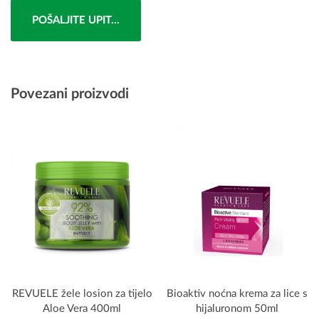
POŠALJITE UPIT...
Povezani proizvodi
REVUELE žele losion za tijelo
Bioaktiv noćna krema za lice s
Aloe Vera 400ml
hijaluronom 50ml