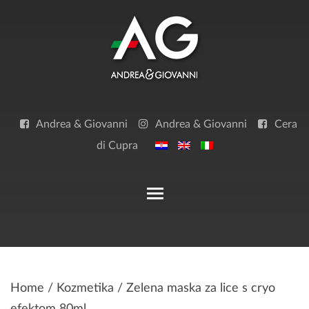
Skip
to
content
Andrea & Giovanni
Andrea & Giovanni
Cera
di Cupra
Toggle main menu visibilit
Home
/
Kozmetika
/ Zelena maska za lice s cryo